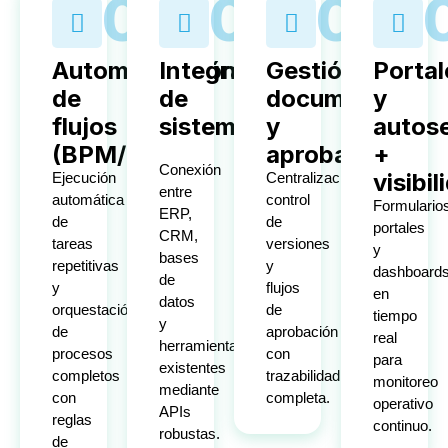
01
02
03
Automatización
Integración
Gestión
Portal
de
de
documental
y
flujos
sistemas
y
autose
(BPM/RPA)
aprobaciones
+
Conexión
visibil
Ejecución
Centralización,
entre
automática
control
Formulario
ERP,
de
de
portales
CRM,
tareas
versiones
y
bases
repetitivas
y
dashboard
de
y
flujos
en
datos
orquestación
de
tiempo
y
de
aprobación
real
herramientas
procesos
con
para
existentes
completos
trazabilidad
monitoreo
mediante
con
completa.
operativo
APIs
reglas
continuo.
robustas.
de