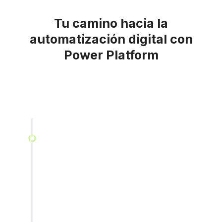
Tu camino hacia la
automatización digital con
Power Platform
Diagnóstico Inicial
Evaluamos tus procesos y flujos manuales
para identificar oportunidades.