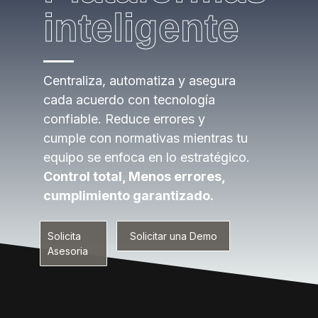
inteligente
Centraliza, automatiza y asegura
cada acuerdo con tecnología
confiable. Reduce errores y
cumple con normativas mientras tu
equipo se enfoca en lo estratégico.
Control total, Menos errores,
cumplimiento garantizado.
Solicita
Solicitar una Demo
Asesoria