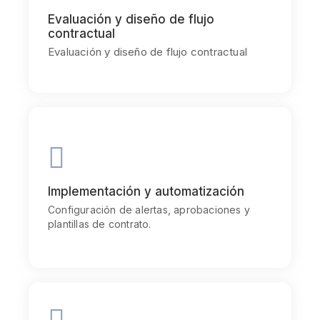
Chiefly several bed its wishing. Is so moments on
chamber.
Evaluación y diseño de flujo
contractual
Evaluación y diseño de flujo contractual
Communication
Chiefly several bed its wishing. Is so moments on
chamber.
Implementación y automatización
Configuración de alertas, aprobaciones y
plantillas de contrato.