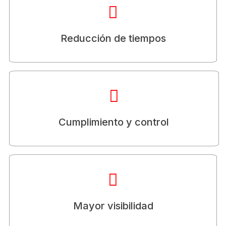
Automatiza revisiones y aprobaciones, ahorrando
hasta un 50% en gestión documental
Reducción de tiempos
Asegura contratos con trazabilidad completa y alertas
de vencimiento.
Cumplimiento y control
Dashboards claros para decisiones rápidas y
seguimiento de KPIs.
Mayor visibilidad