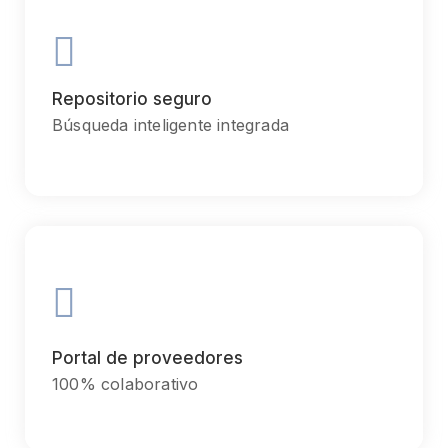
Communication
Chiefly several bed its wishing. Is so moments on chamber.
Repositorio seguro
Búsqueda inteligente integrada
Goal
Chiefly several bed its wishing. Is so moments on chamber.
Portal de proveedores
100% colaborativo