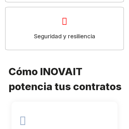
Protege información crítica con almacenamiento cifrado y
acceso seguro.
Seguridad y resiliencia
Cómo INOVAIT
potencia tus contratos
Goal