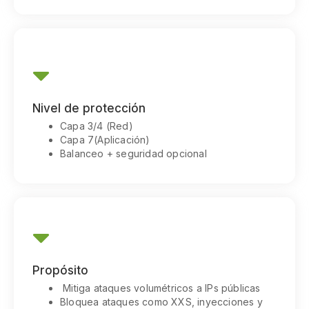
Communication
Nivel de protección
Chiefly several bed its wishing. Is so moments on chamber.
Capa 3/4 (Red)
Capa 7(Aplicación)
Balanceo + seguridad opcional
Communication
Propósito
Chiefly several bed its wishing. Is so moments on chamber.
Mitiga ataques volumétricos a IPs públicas
Bloquea ataques como XXS, inyecciones y