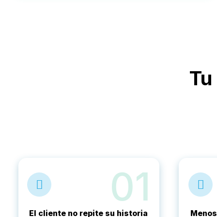
Tu
01
El cliente no repite su historia
Menos