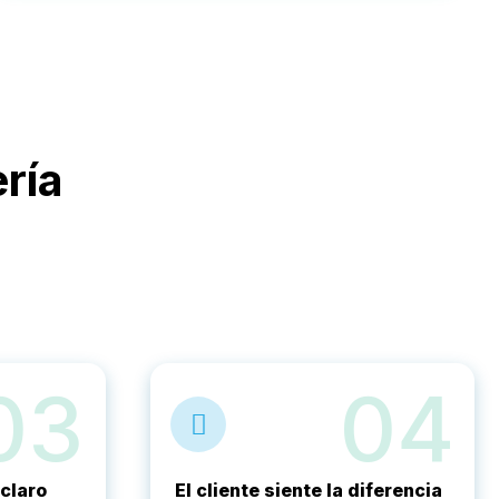
ría
03
04
claro
El cliente siente la diferencia