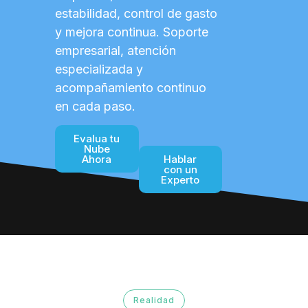
estabilidad, control de gasto
y mejora continua. Soporte
empresarial, atención
especializada y
acompañamiento continuo
en cada paso.
Evalua tu
Nube
Ahora
Hablar
con un
Experto
Realidad